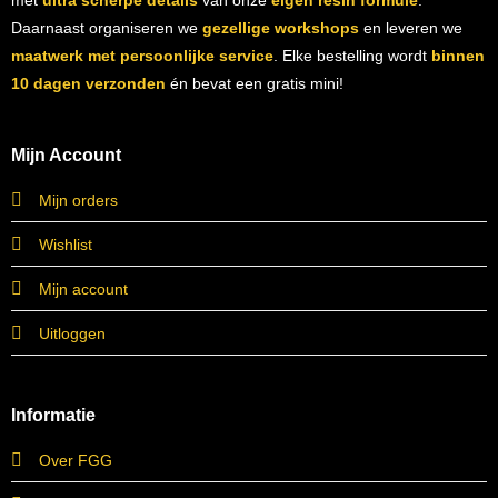
met
ultra scherpe details
van onze
eigen resin formule
.
Daarnaast organiseren we
gezellige workshops
en leveren we
maatwerk met persoonlijke service
. Elke bestelling wordt
binnen
10 dagen verzonden
én bevat een gratis mini!
Mijn Account
Mijn orders
Wishlist
Mijn account
Uitloggen
Informatie
Over FGG