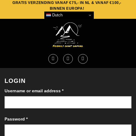
GRATIS VERZENDING VANAF €75,- IN NL & VANAF €100,-
Skip
BINNEN EUROPA!
to
Dutch
content
LOGIN
Required
Username or email address
*
Required
Password
*