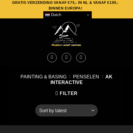
GRATIS VERZENDING VANAF €75,- IN NL & VANAF €100,-
Skip
BINNEN EUROPA!
to
Dutch
content
PAINTING & BASING
/
PENSELEN
/
AK
INTERACTIVE
FILTER