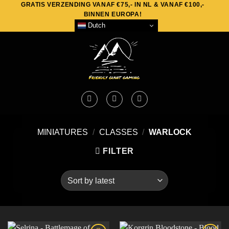
GRATIS VERZENDING VANAF €75,- IN NL & VANAF €100,-
Skip
BINNEN EUROPA!
to
Dutch
content
MINIATURES
/
CLASSES
/
WARLOCK
FILTER