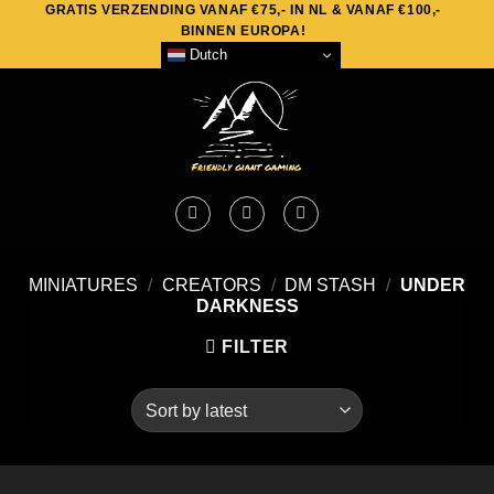
GRATIS VERZENDING VANAF €75,- IN NL & VANAF €100,-
Skip
BINNEN EUROPA!
to
Dutch
content
MINIATURES
/
CREATORS
/
DM STASH
/
UNDER
DARKNESS
FILTER