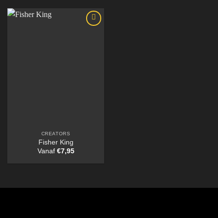
CREATORS
Fisher King
Vanaf
€
7,95