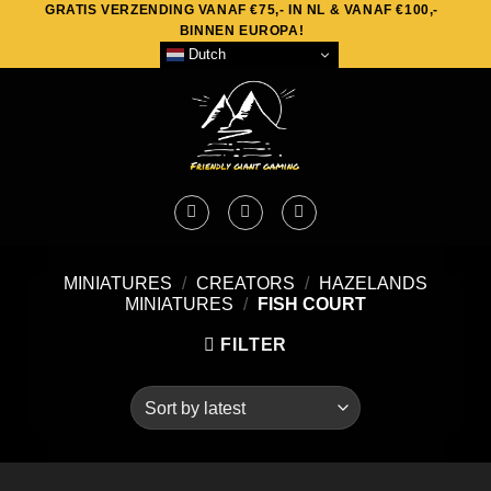
GRATIS VERZENDING VANAF €75,- IN NL & VANAF €100,-
Skip
BINNEN EUROPA!
to
Dutch
content
MINIATURES
/
CREATORS
/
HAZELANDS
MINIATURES
/
FISH COURT
FILTER