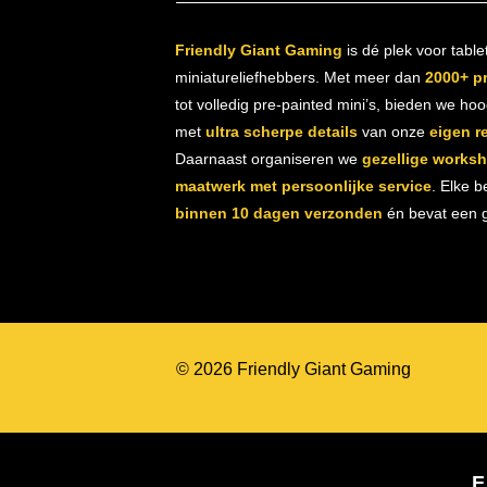
Friendly Giant Gaming
is dé plek voor table
miniatureliefhebbers. Met meer dan
2000+ p
tot volledig pre-painted mini’s, bieden we ho
met
ultra scherpe details
van onze
eigen r
Daarnaast organiseren we
gezellige works
maatwerk met persoonlijke service
. Elke b
binnen 10 dagen verzonden
én bevat een gr
© 2026 Friendly Giant Gaming
F