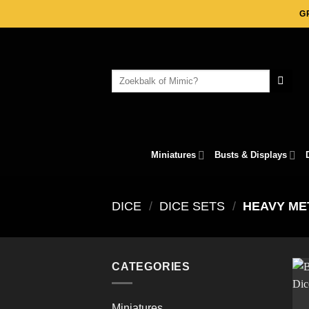
Skip
G
to
content
Search
for:
Miniatures
Busts & Displays
DICE
/
DICE SETS
/
HEAVY ME
CATEGORIES
Miniatures