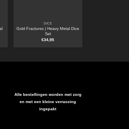
DICE
al
Gold Fractures | Heavy Metal Dice
Set
€
34,95
Alle bestellingen worden met zorg
en met een kleine verrassing
ingepakt