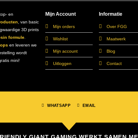
Mijn Account
Informatie
top- en
roducten
, van basic
Mijn orders
Over FGG
ogwaardige 3D prints
esin formule
.
Wishlist
Maatwerk
hops
en leveren we
Mijn account
Blog
estelling wordt
atis mini!
Uitloggen
Contact
WHATSAPP
EMAIL
RIENDLY GIANT GAMING WERKT SAMEN M