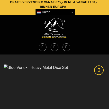
GRATIS VERZENDING VANAF €75,- IN NL & VANAF €100,-
Skip
BINNEN EUROPA!
to
Dutch
content