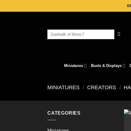
Skip
G
to
content
Search
for:
Miniatures
Busts & Displays
MINIATURES
/
CREATORS
/
HA
CATEGORIES
Miniatures