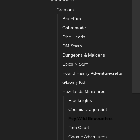
Creators
BruteFun
Cobramode
Dice Heads
DM Stash
Dungeons & Maidens
Epics N Stuff
Found Family Adventurecrafts
Gloomy Kid
Hazelands Miniatures
Frogknights
Cosmic Dragon Set
Fey Wild Encounters
Fish Court
Gnome Adventures