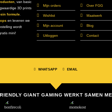
roducten
, van basic
Mijn orders
Over FGG
ogwaardige 3D prints
esin formule
.
Wishlist
Maatwerk
hops
en leveren we
Mijn account
Blog
estelling wordt
atis mini!
Uitloggen
Contact
WHATSAPP
EMAIL
RIENDLY GIANT GAMING WERKT SAMEN M