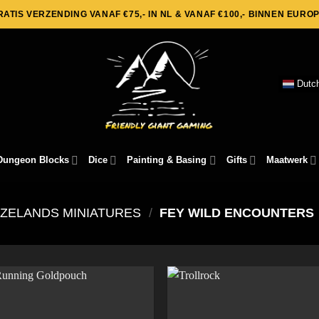
RATIS VERZENDING VANAF €75,- IN NL & VANAF €100,- BINNEN EUROP
Dutc
Dungeon Blocks
Dice
Painting & Basing
Gifts
Maatwerk
ZELANDS MINIATURES
/
FEY WILD ENCOUNTERS