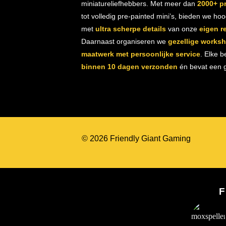
miniatureliefhebbers. Met meer dan
2000+ p
tot volledig pre-painted mini’s, bieden we ho
met
ultra scherpe details
van onze
eigen r
Daarnaast organiseren we
gezellige works
maatwerk met persoonlijke service
. Elke b
binnen 10 dagen verzonden
én bevat een gr
© 2026 Friendly Giant Gaming
F