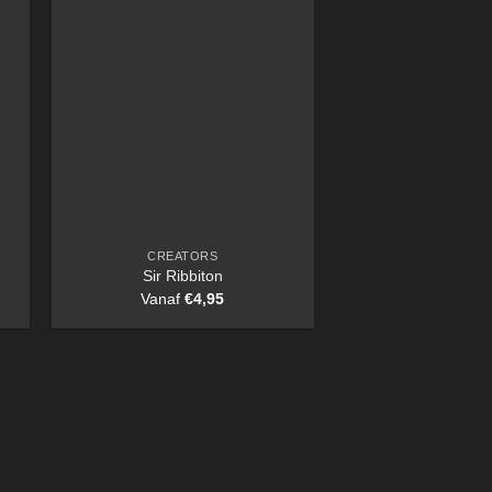
CREATORS
Sir Ribbiton
Vanaf
€
4,95