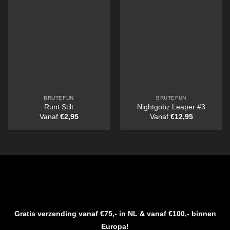
BRUTEFUN
BRUTEFUN
Runt Stilt
Nightgobz Leaper #3
Vanaf
€
2,95
Vanaf
€
12,95
Gratis verzending vanaf €75,- in NL & vanaf €100,- binnen
Europa!