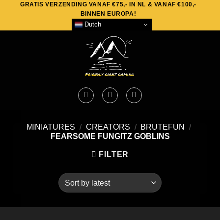
GRATIS VERZENDING VANAF €75,- IN NL & VANAF €100,-
Skip
BINNEN EUROPA!
to
Dutch
content
MINIATURES
/
CREATORS
/
BRUTEFUN
/
FEARSOME FUNGITZ GOBLINS
FILTER