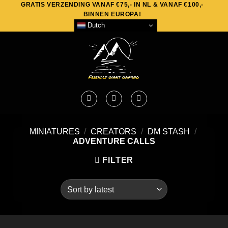
GRATIS VERZENDING VANAF €75,- IN NL & VANAF €100,-
Skip
BINNEN EUROPA!
to
Dutch
content
MINIATURES
/
CREATORS
/
DM STASH
/
ADVENTURE CALLS
FILTER