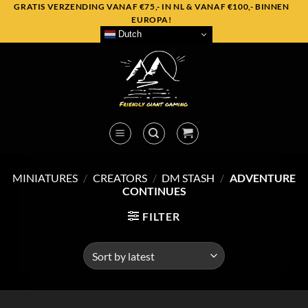
Skip
GRATIS VERZENDING VANAF €75,- IN NL & VANAF €100,- BINNEN
EUROPA!
to
Dutch
content
MINIATURES
/
CREATORS
/
DM STASH
/
ADVENTURE
CONTINUES
FILTER