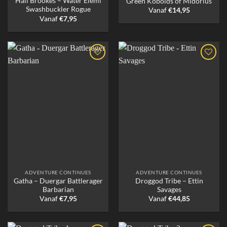
Hali Brookes – Water Elemi
Green Kobolds of Midorius
Swashbuckler Rogue
Vanaf
€
14,95
Vanaf
€
7,95
ADVENTURE CONTINUES
ADVENTURE CONTINUES
Gatha – Duergar Battlerager
Droggod Tribe – Ettin
Barbarian
Savages
Vanaf
€
7,95
Vanaf
€
44,85