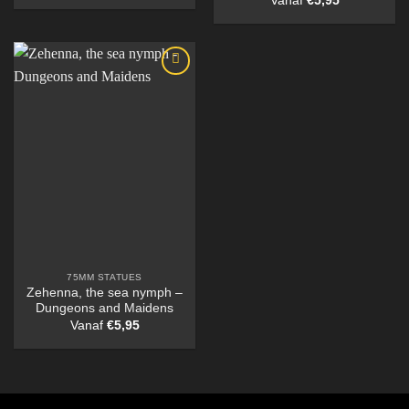
Vanaf
€
5,95
75MM STATUES
Zehenna, the sea nymph –
Dungeons and Maidens
Vanaf
€
5,95