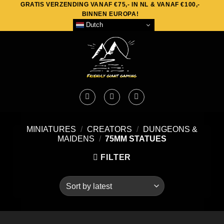
GRATIS VERZENDING VANAF €75,- IN NL & VANAF €100,-
Skip
BINNEN EUROPA!
to
Dutch
content
MINIATURES
/
CREATORS
/
DUNGEONS &
MAIDENS
/
75MM STATUES
FILTER