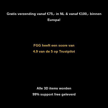
Gratis verzending vanaf €75,- in NL & vanaf €100,- binnen
Europa!
FGG heeft een score van
4.9 van de 5 op Trustpilot
Alle 3D items worden
99% support free geleverd