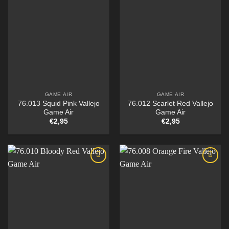
GAME AIR
GAME AIR
76.013 Squid Pink Vallejo
76.012 Scarlet Red Vallejo
Game Air
Game Air
€
2,95
€
2,95