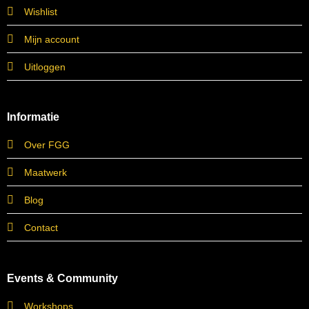
Wishlist
Mijn account
Uitloggen
Informatie
Over FGG
Maatwerk
Blog
Contact
Events & Community
Workshops