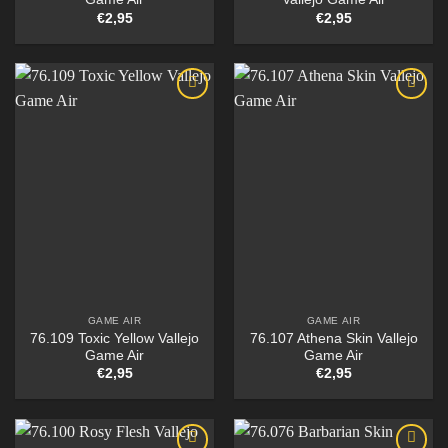
€
2,95
€
2,95
GAME AIR
GAME AIR
76.109 Toxic Yellow Vallejo
76.107 Athena Skin Vallejo
Game Air
Game Air
€
2,95
€
2,95