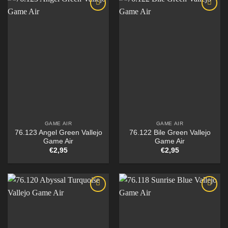
GAME AIR
GAME AIR
76.123 Angel Green Vallejo
76.122 Bile Green Vallejo
Game Air
Game Air
€
2,95
€
2,95