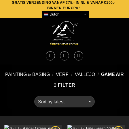
GRATIS VERZENDING VANAF €75,- IN NL & VANAF €100,-
Skip
BINNEN EUROPA!
to
Dutch
content
PAINTING & BASING
/
VERF
/
VALLEJO
/
GAME AIR
FILTER