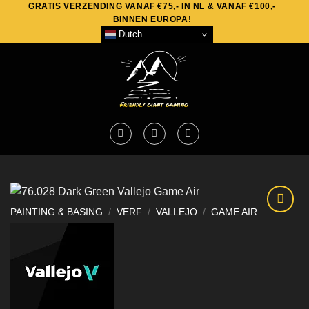
GRATIS VERZENDING VANAF €75,- IN NL & VANAF €100,-
Skip
BINNEN EUROPA!
to
Dutch
content
PAINTING & BASING
/
VERF
/
VALLEJO
/
GAME AIR