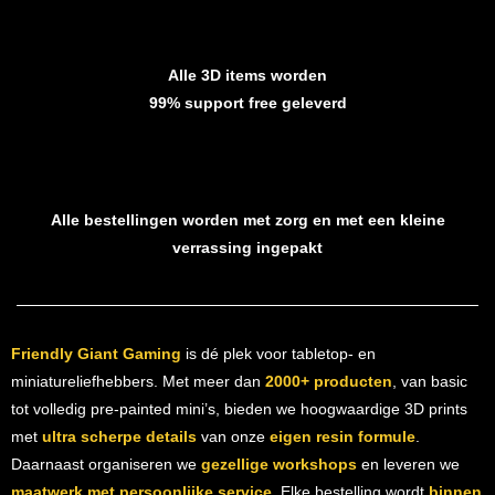
Alle 3D items worden
99% support free geleverd
Alle bestellingen worden met zorg en met een kleine
verrassing ingepakt
Friendly Giant Gaming
is dé plek voor tabletop- en
miniatureliefhebbers. Met meer dan
2000+ producten
, van basic
tot volledig pre-painted mini’s, bieden we hoogwaardige 3D prints
met
ultra scherpe details
van onze
eigen resin formule
.
Daarnaast organiseren we
gezellige workshops
en leveren we
maatwerk met persoonlijke service
. Elke bestelling wordt
binnen