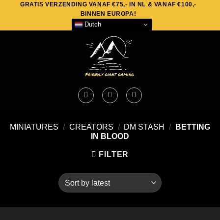
GRATIS VERZENDING VANAF €75,- IN NL & VANAF €100,-
Skip
BINNEN EUROPA!
to
Dutch
content
MINIATURES
/
CREATORS
/
DM STASH
/
BETTING
IN BLOOD
FILTER