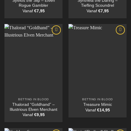
Sylvios the Slip – Elven
Syntheia the Daring –
Rogue Gambler
Tiefling Scoundrel
Vanaf
€
7,95
Vanaf
€
7,95
BETTING IN BLOOD
BETTING IN BLOOD
Thalorad “Goldhand” –
Treasure Mimic
Illustrious Elven Merchant
Vanaf
€
14,95
Vanaf
€
9,95