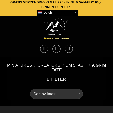
GRATIS VERZENDING VANAF €75,- IN NL & VANAF €100,-
Skip
BINNEN EUROPA!
to
Dutch
content
MINIATURES
/
CREATORS
/
DM STASH
/
A GRIM
FATE
FILTER