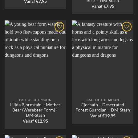
Bear – DM-Stash
Vanaf
€
7,95
Vanaf
€
7,95
CALL OF THE MOON
CALL OF THE MOON
Hilda Bjornstain – Mother
Fjornath – Desecrated
Bear (Werebear Form) –
Forest Guardian – DM-Stash
DM-Stash
Vanaf
€
19,95
Vanaf
€
12,95