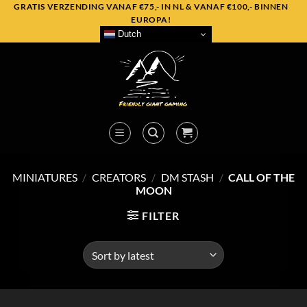
Skip
GRATIS VERZENDING VANAF €75,- IN NL & VANAF €100,- BINNEN
EUROPA!
to
Dutch
content
MINIATURES
/
CREATORS
/
DM STASH
/
CALL OF THE
MOON
FILTER