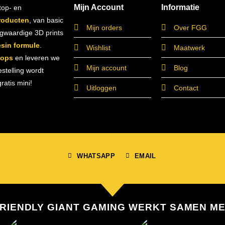
Mijn Account
Informatie
top- en
roducten
, van basic
Mijn orders
Over FGG
ogwaardige 3D prints
esin formule
.
Wishlist
Maatwerk
hops
en leveren we
Mijn account
Blog
estelling wordt
atis mini!
Uitloggen
Contact
WHATSAPP
EMAIL
RIENDLY GIANT GAMING WERKT SAMEN M