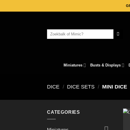
Skip
G
to
content
Search
for:
Miniatures
Busts & Displays
DICE
/
DICE SETS
/
MINI DICE
CATEGORIES
Miniatures