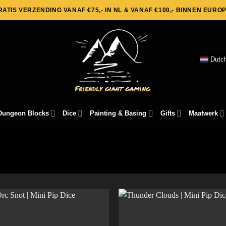
RATIS VERZENDING VANAF €75,- IN NL & VANAF €100,- BINNEN EUROP
Dutc
Dungeon Blocks
Dice
Painting & Basing
Gifts
Maatwerk