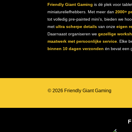
Friendly Giant Gaming
is dé plek voor table
miniatureliefhebbers. Met meer dan
2000+ p
tot volledig pre-painted mini’s, bieden we ho
met
ultra scherpe details
van onze
eigen r
Daarnaast organiseren we
gezellige works
maatwerk met persoonlijke service
. Elke b
binnen 10 dagen verzonden
én bevat een gr
© 2026 Friendly Giant Gaming
F