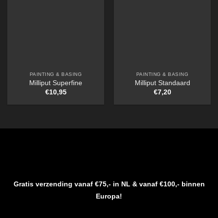
PAINTING & BASING
PAINTING & BASING
Milliput Superfine
Milliput Standaard
€
10,95
€
7,20
Gratis verzending vanaf €75,- in NL & vanaf €100,- binnen
Europa!