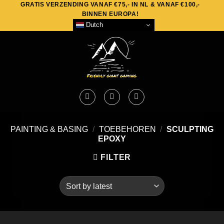
GRATIS VERZENDING VANAF €75,- IN NL & VANAF €100,-
Skip
BINNEN EUROPA!
to
Dutch
content
PAINTING & BASING
/
TOEBEHOREN
/
SCULPTING
EPOXY
FILTER