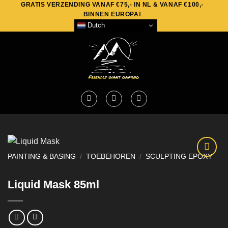
GRATIS VERZENDING VANAF €75,- IN NL & VANAF €100,-
Skip
BINNEN EUROPA!
to
Dutch
content
PAINTING & BASING
/
TOEBEHOREN
/
SCULPTING EPOXY
Liquid Mask 85ml