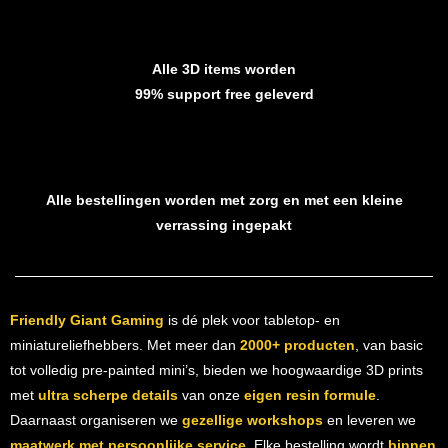
Alle 3D items worden
99% support free geleverd
Alle bestellingen worden met zorg en met een kleine
verrassing ingepakt
Friendly Giant Gaming
is dé plek voor tabletop- en
miniatureliefhebbers. Met meer dan
2000+ producten
, van basic
tot volledig pre-painted mini’s, bieden we hoogwaardige 3D prints
met
ultra scherpe details
van onze
eigen resin formule
.
Daarnaast organiseren we
gezellige workshops
en leveren we
maatwerk met persoonlijke service
. Elke bestelling wordt
binnen