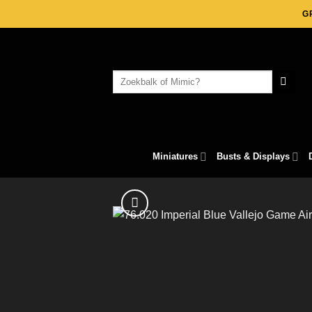
Skip
G
to
content
Search
for:
Miniatures
Busts & Displays