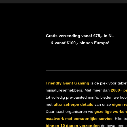
Gratis verzending vanaf €75,- in NL
& vanaf €100,- binnen Europa!
Friendly Giant Gaming
is dé plek voor table
miniatureliefhebbers. Met meer dan
2000+ p
tot volledig pre-painted mini’s, bieden we ho
met
ultra scherpe details
van onze
eigen r
Daarnaast organiseren we
gezellige works
maatwerk met persoonlijke service
. Elke b
binnen 10 dagen verzonden
én bevat een gr