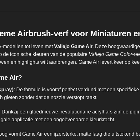
tieme Airbrush-verf voor Miniaturen 
sy-modellen tot leven met
Vallejo Game Air
. Deze hoogwaardige a
p de iconische kleuren van de populaire
Vallejo Game Color
-re
en en highlights wilt aanbrengen, Game Air levert keer op keer
me Air?
spray):
De formule is vooraf perfect verdund met een specifieke a
sh gieten zonder dat de nozzle verstopt raakt.
:
Dankzij een gloednieuwe, revolutionaire acrylhars zijn de pigm
 egale applicatie met een ongeëvenaarde kleurkracht.
g vormt Game Air een ijzersterke, matte laag die uitstekend be