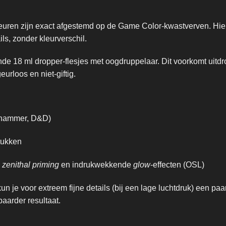
uren zijn exact afgestemd op de Game Color-kwastverven. Hier
s, zonder kleurverschil.
de 18 ml dropper-flesjes met oogdruppelaar. Dit voorkomt uitd
urloos en niet-giftig.
arhammer, D&D)
stukken
,
zenithal priming
en indrukwekkende
glow
-effecten (OSL)
kun je voor extreem fijne details (bij een lage luchtdruk) een pa
aarder resultaat.