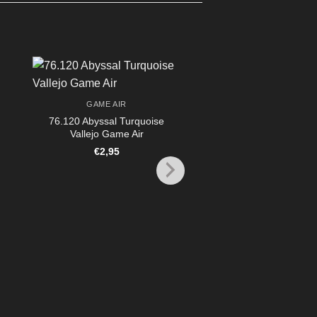
GAME AIR
76.120 Abyssal Turquoise
Vallejo Game Air
€
2,95
GAME AIR
76.114 Lustful Purple 
Game Air
€
2,95