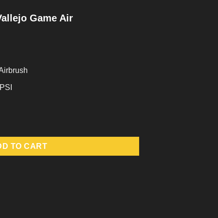
Vallejo Game Air
 Airbrush
 PSI
ame Air quantity
DD TO CART