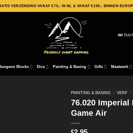
RATIS VERZENDING VANAF €75,- IN NL & VANAF €100,- BINNEN EUROP
Dutc
Dungeon Blocks
Dice
Painting & Basing
Gifts
Maatwerk
PAINTING & BASING
/
VERF
/
76.020 Imperial 
Game Air
2,95
€