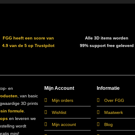
FGG heeft een score van
Alle 3D items worden
4.9 van de 5 op Trustpilot
99% support free geleverd
Mijn Account
Informatie
top- en
roducten
, van basic
Mijn orders
Over FGG
ogwaardige 3D prints
esin formule
.
Wishlist
Maatwerk
hops
en leveren we
Mijn account
Blog
estelling wordt
atis mini!