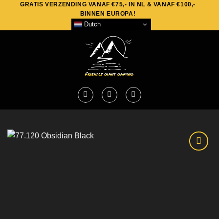
GRATIS VERZENDING VANAF €75,- IN NL & VANAF €100,-
Skip
BINNEN EUROPA!
to
Dutch
content