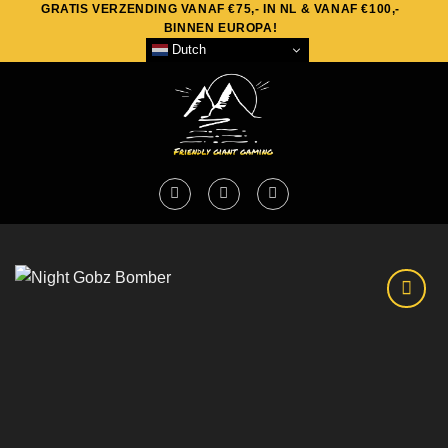
GRATIS VERZENDING VANAF €75,- IN NL & VANAF €100,-
Skip
BINNEN EUROPA!
to
Dutch
content