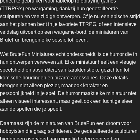
perfect te gebruiken voor tabletop roleplaying games
(TTRPG’s) en wargaming, dankzij hun gedetailleerde
sculpturen en veelzijdige ontwerpen. Of je nu een epische strijd
aan het plannen bent in je favoriete TTRPG, of een intensieve
veldslag uitvoert op een wargame-bord, de miniaturen van
BruteFun brengen elke sessie tot leven.
Wat BruteFun Miniatures echt onderscheidt, is de humor die in
hun ontwerpen verweven zit. Elke miniatuur heeft een vleugje
speelsheid en absurditeit, van karakteristieke gezichten tot
komische houdingen en bizarre accessoires. Deze details
brengen niet alleen plezier, maar ook karakter en
persoonlijkheid in je spel. De humor maakt elke miniatuur niet
alleen visueel interessant, maar geeft ook een luchtige sfeer
aan de spellen die je speelt.
Daarnaast zijn de miniaturen van BruteFun een droom voor
hobbyisten die graag schilderen. De gedetailleerde sculpturen
bieden een overvloed aan mogelijkheden voor verf en