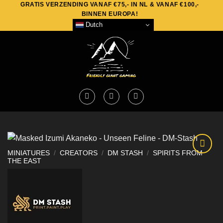
GRATIS VERZENDING VANAF €75,- IN NL & VANAF €100,-
Skip
BINNEN EUROPA!
to
Dutch
content
MINIATURES
/
CREATORS
/
DM STASH
/
SPIRITS FROM
THE EAST