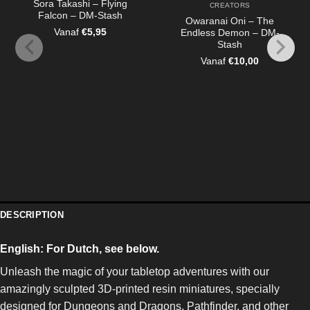
Sora Takashi – Flying
CREATORS
Falcon – DM-Stash
Owaranai Oni – The
Vanaf
€
5,95
Endless Demon – DM-
Stash
Vanaf
€
10,00
DESCRIPTION
English:
For Dutch, see below.
Unleash the magic of your tabletop adventures with our
amazingly sculpted 3D-printed resin miniatures, specially
designed for Dungeons and Dragons, Pathfinder, and other