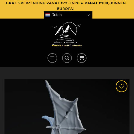
Skip
GRATIS VERZENDING VANAF €75,- IN NL & VANAF €100,- BINNEN
EUROPA!
to
Dutch
content