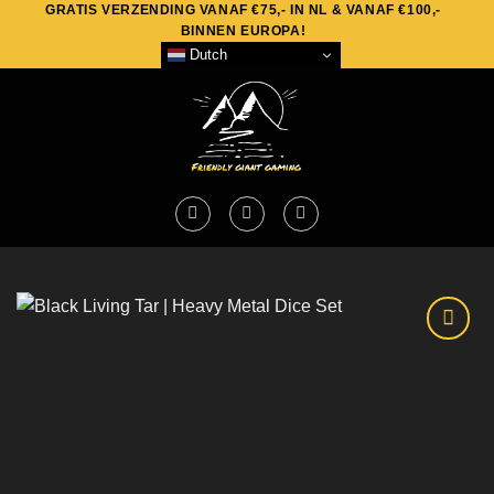
GRATIS VERZENDING VANAF €75,- IN NL & VANAF €100,-
Skip
BINNEN EUROPA!
to
Dutch
content