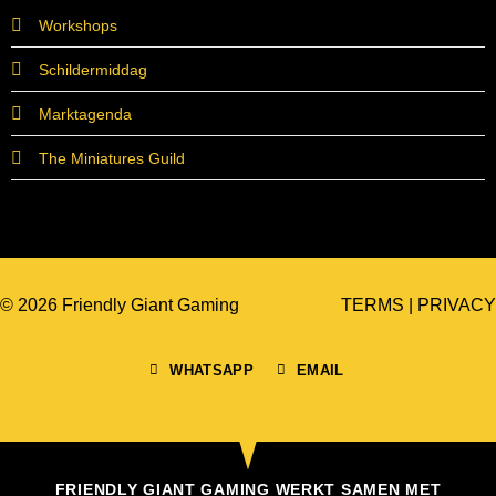
Workshops
Schildermiddag
Marktagenda
The Miniatures Guild
© 2026 Friendly Giant Gaming
TERMS
|
PRIVACY
WHATSAPP
EMAIL
FRIENDLY GIANT GAMING WERKT SAMEN MET