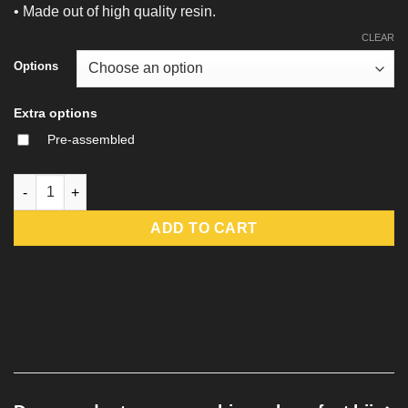
• Made out of high quality resin.
CLEAR
Options
Extra options
Pre-assembled
Uxas Vergos - The Awakened Monk - DM-Stash quantity
ADD TO CART