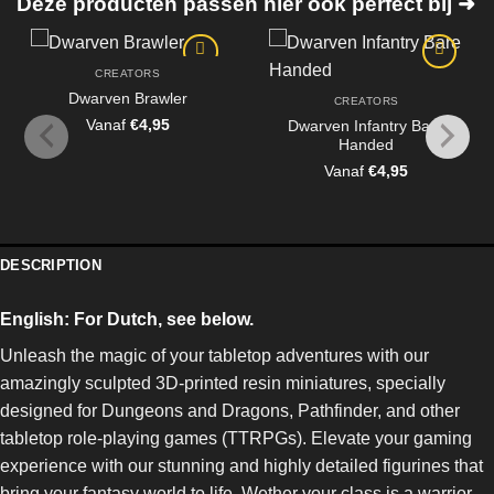
Deze producten passen hier ook perfect bij ➜
CREATORS
Dwarven Brawler
CREATORS
Vanaf
€
4,95
Dwarven Infantry Bare
Handed
Vanaf
€
4,95
DESCRIPTION
English:
For Dutch, see below.
Unleash the magic of your tabletop adventures with our
amazingly sculpted 3D-printed resin miniatures, specially
designed for Dungeons and Dragons, Pathfinder, and other
tabletop role-playing games (TTRPGs). Elevate your gaming
experience with our stunning and highly detailed figurines that
bring your fantasy world to life. Wether your class is a warrior,