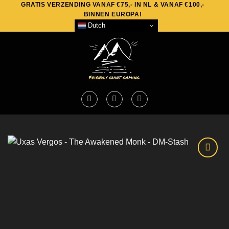
GRATIS VERZENDING VANAF €75,- IN NL & VANAF €100,-
Skip
BINNEN EUROPA!
to
Dutch
content