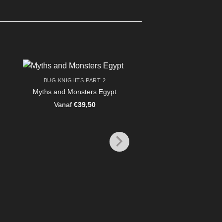
BUG KNIGHTS PART 2
Myths and Monsters Egypt
Vanaf
€
39,50
CREATORS
Squirrel Druid
Vanaf
€
5,95