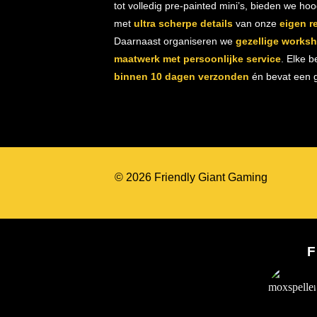
tot volledig pre-painted mini’s, bieden we ho
met
ultra scherpe details
van onze
eigen r
Daarnaast organiseren we
gezellige works
maatwerk met persoonlijke service
. Elke b
binnen 10 dagen verzonden
én bevat een gr
© 2026 Friendly Giant Gaming
F