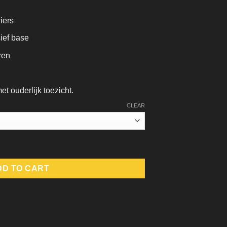
iers
ief base
ren
t ouderlijk toezicht.
CLEAR
DD TO CART