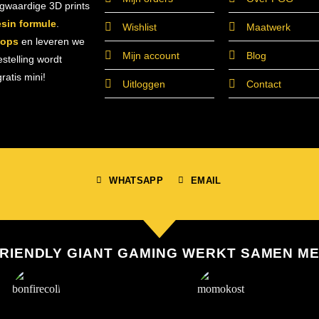
ogwaardige 3D prints
esin formule
.
Wishlist
Maatwerk
hops
en leveren we
Mijn account
Blog
estelling wordt
atis mini!
Uitloggen
Contact
WHATSAPP
EMAIL
RIENDLY GIANT GAMING WERKT SAMEN M