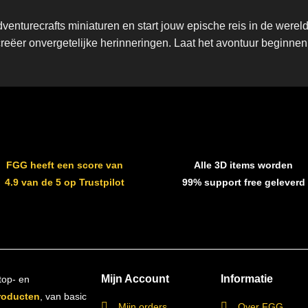
enturecrafts miniaturen en start jouw epische reis in de wer
creëer onvergetelijke herinneringen. Laat het avontuur beginnen
FGG heeft een score van
Alle 3D items worden
4.9 van de 5 op Trustpilot
99% support free geleverd
Mijn Account
Informatie
top- en
roducten
, van basic
Mijn orders
Over FGG