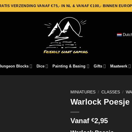
RATIS VERZENDING VANAF €75,- IN NL & VANAF €100,- BINNEN EUROP
Dutc
Dungeon Blocks
Dice
Painting & Basing
Gifts
Maatwerk
MINIATURES
/
CLASSES
/
WA
Warlock Poesje
Vanaf
2,95
€