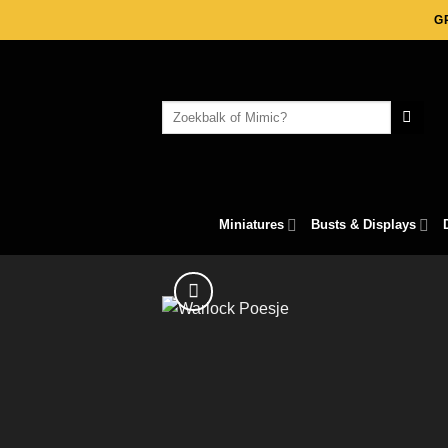
Skip
G
to
content
Search
for:
Miniatures
Busts & Displays