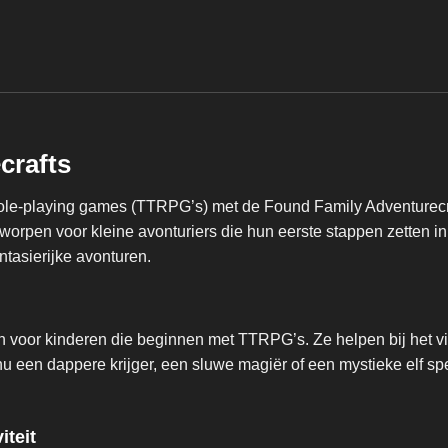
crafts
role-playing games (TTRPG’s) met de Found Family Adventurecra
ntworpen voor kleine avonturiers die hun eerste stappen zetten
ntasierijke avonturen.
n voor kinderen die beginnen met TTRPG’s. Ze helpen bij het v
u een dappere krijger, een sluwe magiër of een mystieke elf sp
iteit