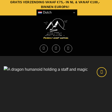
GRATIS VERZENDING VANAF €75,- IN NL & VANAF €100,-
Skip
BINNEN EUROPA!
to
Dutch
content