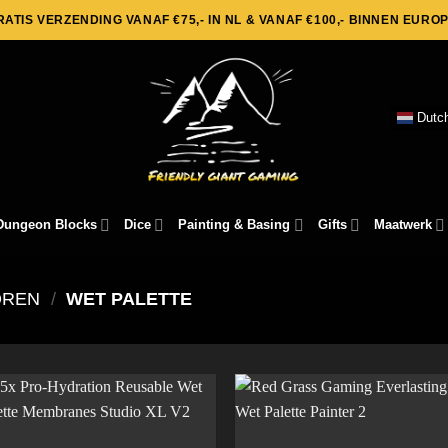
RATIS VERZENDING VANAF €75,- IN NL & VANAF €100,- BINNEN EUROP
Dutc
Dungeon Blocks
Dice
Painting & Basing
Gifts
Maatwerk
OREN
/
WET PALETTE