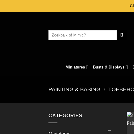
Skip
G
to
content
Search
for:
Miniatures
Busts & Displays
PAINTING & BASING
/
TOEBEH
CATEGORIES
Miniatures