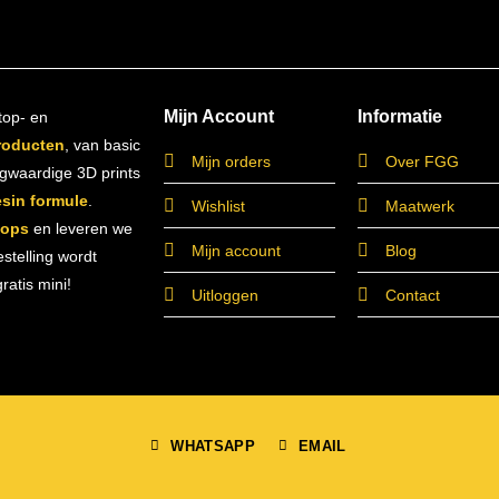
Mijn Account
Informatie
top- en
roducten
, van basic
Mijn orders
Over FGG
ogwaardige 3D prints
esin formule
.
Wishlist
Maatwerk
hops
en leveren we
Mijn account
Blog
estelling wordt
atis mini!
Uitloggen
Contact
WHATSAPP
EMAIL