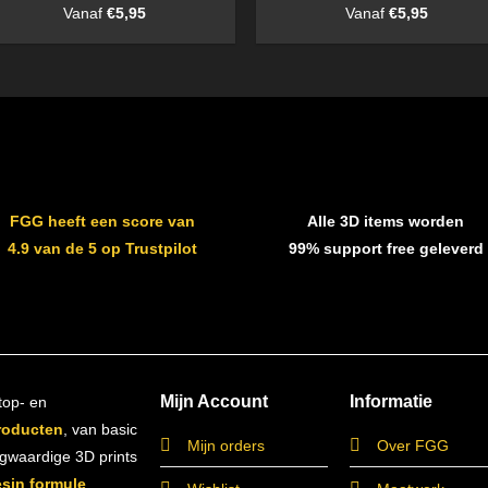
Vanaf
€
5,95
Vanaf
€
5,95
FGG heeft een score van
Alle 3D items worden
4.9 van de 5 op Trustpilot
99% support free geleverd
Mijn Account
Informatie
top- en
roducten
, van basic
Mijn orders
Over FGG
ogwaardige 3D prints
esin formule
.