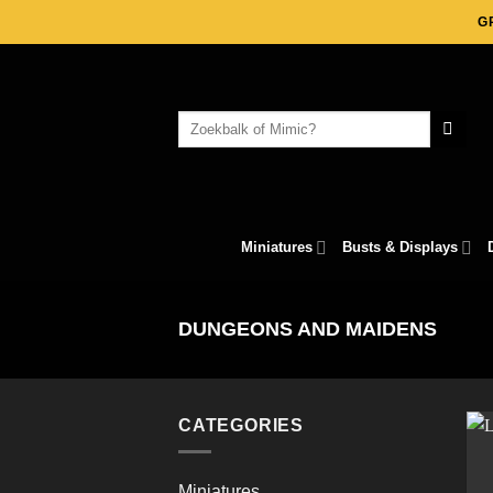
Skip
G
to
content
Search
for:
Miniatures
Busts & Displays
DUNGEONS AND MAIDENS
CATEGORIES
Miniatures