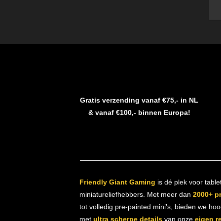
Gratis verzending vanaf €75,- in NL
& vanaf €100,- binnen Europa!
Friendly Giant Gaming
is dé plek voor table
miniatureliefhebbers. Met meer dan
2000+ p
tot volledig pre-painted mini’s, bieden we ho
met
ultra scherpe details
van onze
eigen r