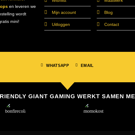
Wishlist
Maatwerk
hops
en leveren we
Mijn account
Blog
estelling wordt
atis mini!
Uitloggen
Contact
WHATSAPP
EMAIL
RIENDLY GIANT GAMING WERKT SAMEN M