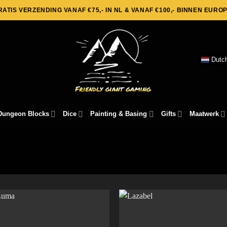
RATIS VERZENDING VANAF €75,- IN NL & VANAF €100,- BINNEN EUROP
Dutc
Dungeon Blocks
Dice
Painting & Basing
Gifts
Maatwerk