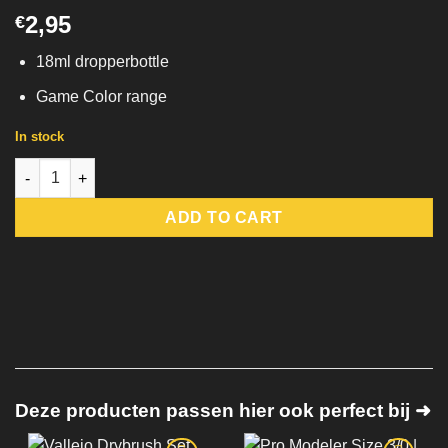
2,95
€
18ml dropperbottle
Game Color range
In stock
72.004 Elf Skin Tone Vallejo Game Color quantity
ADD TO CART
Deze producten passen hier ook perfect bij ➜