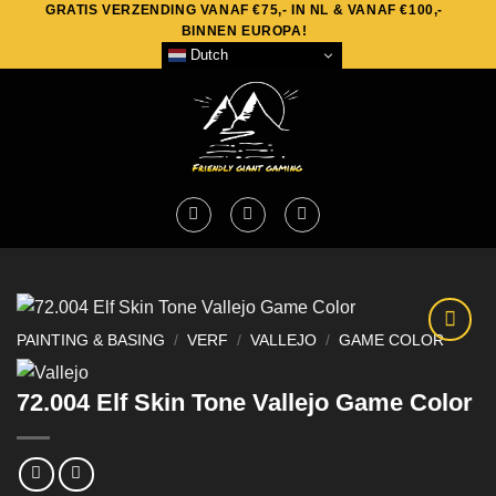
GRATIS VERZENDING VANAF €75,- IN NL & VANAF €100,-
Skip
BINNEN EUROPA!
to
Dutch
content
PAINTING & BASING
/
VERF
/
VALLEJO
/
GAME COLOR
72.004 Elf Skin Tone Vallejo Game Color