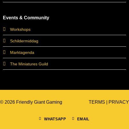
Events & Community
Workshops
Schildermiddag
Marktagenda
The Miniatures Guild
© 2026 Friendly Giant Gaming
TERMS
|
PRIVACY
WHATSAPP
EMAIL