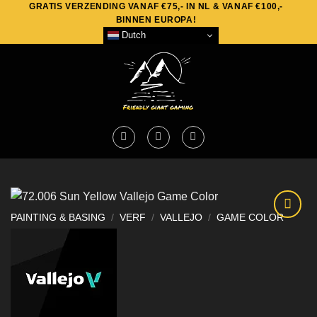
GRATIS VERZENDING VANAF €75,- IN NL & VANAF €100,-
Skip
BINNEN EUROPA!
to
Dutch
content
PAINTING & BASING
/
VERF
/
VALLEJO
/
GAME COLOR