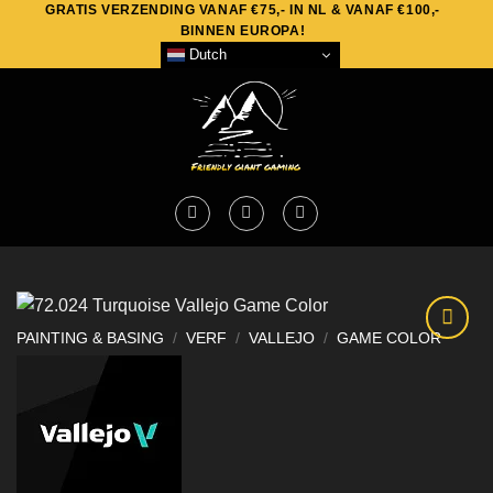
GRATIS VERZENDING VANAF €75,- IN NL & VANAF €100,-
Skip
BINNEN EUROPA!
to
Dutch
content
PAINTING & BASING
/
VERF
/
VALLEJO
/
GAME COLOR