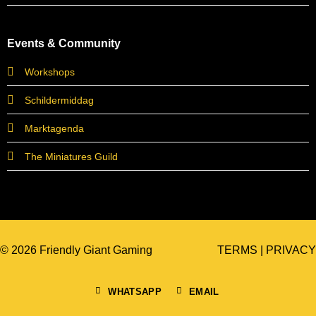
Events & Community
Workshops
Schildermiddag
Marktagenda
The Miniatures Guild
© 2026 Friendly Giant Gaming
TERMS
|
PRIVACY
WHATSAPP
EMAIL