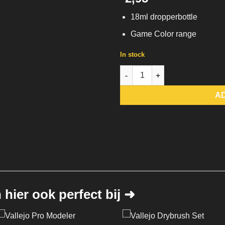
18ml dropperbottle
Game Color range
In stock
72.054 Dark Gunmetal Vallejo 
A
hier ook perfect bij ➜