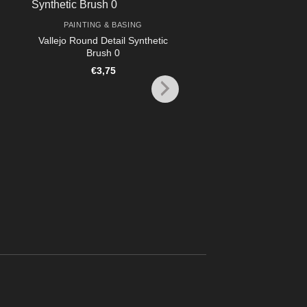
PAINTING & BASING
Vallejo Round Detail Synthetic
Brush 0
€
3,75
PAINTING & BASI
Vallejo Pro Modeler D
Set (3 Pcs.)
€
24,95