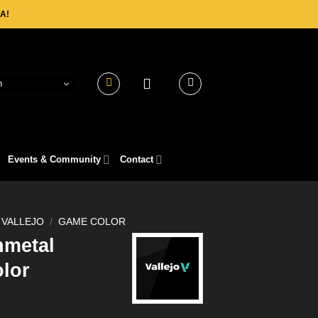
A!
h
Events & Community
Contact
VALLEJO
/
GAME COLOR
nmetal
olor