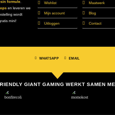
esin formule
.
Wishlist
Maatwerk
hops
en leveren we
Mijn account
Blog
estelling wordt
atis mini!
Uitloggen
Contact
WHATSAPP
EMAIL
RIENDLY GIANT GAMING WERKT SAMEN M