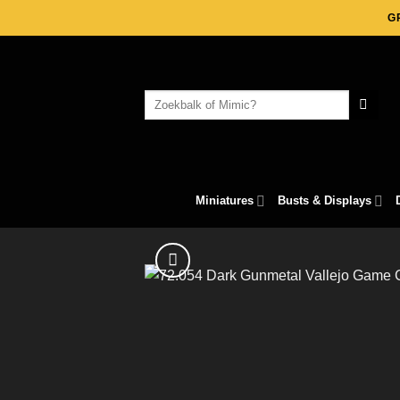
Skip
G
to
content
Search
for:
Miniatures
Busts & Displays