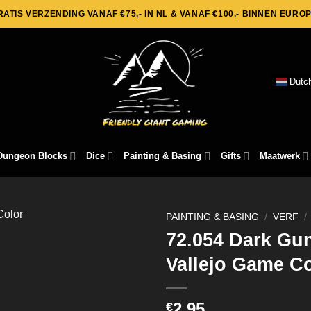
RATIS VERZENDING VANAF €75,- IN NL & VANAF €100,- BINNEN EUROP
Dutc
Dungeon Blocks
Dice
Painting & Basing
Gifts
Maatwerk
PAINTING & BASING
/
VERF
/
72.054 Dark Gu
Vallejo Game C
2,95
€