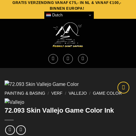
GRATIS VERZENDING VANAF €75,- IN NL & VANAF €100,-
Skip
BINNEN EUROPA!
to
Dutch
content
PAINTING & BASING
/
VERF
/
VALLEJO
/
GAME COLOR
72.093 Skin Vallejo Game Color Ink