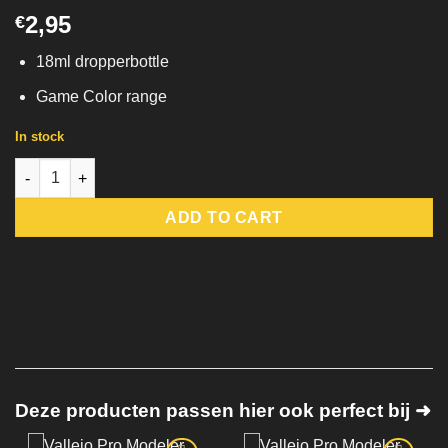
2,95
€
18ml dropperbottle
Game Color range
In stock
72.093 Skin Vallejo Game Color Ink quantity
ADD TO CART
Deze producten passen hier ook perfect bij ➜