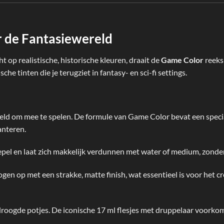
 de Fantasiewereld
cht op realistische, historische kleuren, draait de
Game Color
reeks 
he tinten die je terugziet in fantasy- en sci-fi settings.
eld om mee te spelen. De formule van Game Color bevat een speci
anteren.
epel en laat zich makkelijk verdunnen met water of medium, zonde
en op met een strakke, matte finish, wat essentieel is voor het c
oogde potjes. De iconische 17 ml flesjes met druppelaar voorkome