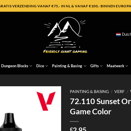
GRATIS VERZENDING VANAF €75,- IN NL & VANAF €100,- BINNEN EUROPA
Dutc
Dungeon Blocks
Dice
Painting & Basing
Gifts
Maatwerk
PAINTING & BASING
/
VERF
/
72.110 Sunset Or
Game Color
2,95
€