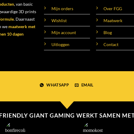
oducten
, van basic
Mijn orders
Over FGG
ogwaardige 3D prints
 formule
. Daarnaast
Wishlist
Maatwerk
n we
maatwerk met
Mijn account
Blog
nen 10 dagen
Uitloggen
Contact
WHATSAPP
EMAIL
FRIENDLY GIANT GAMING WERKT SAMEN ME