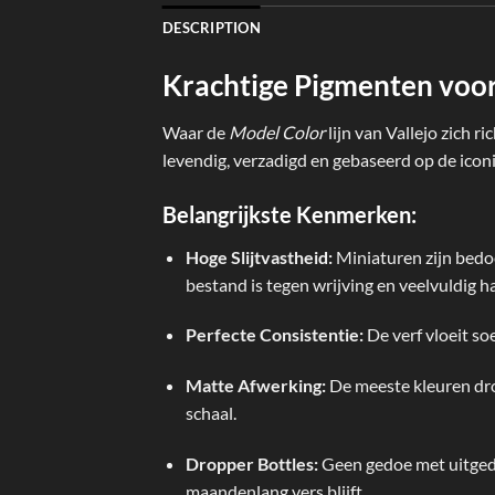
DESCRIPTION
Krachtige Pigmenten voor
Waar de
Model Color
lijn van Vallejo zich ri
levendig, verzadigd en gebaseerd op de iconisc
Belangrijkste Kenmerken:
Hoge Slijtvastheid:
Miniaturen zijn bedo
bestand is tegen wrijving en veelvuldig h
Perfecte Consistentie:
De verf vloeit so
Matte Afwerking:
De meeste kleuren drog
schaal.
Dropper Bottles:
Geen gedoe met uitgedr
maandenlang vers blijft.