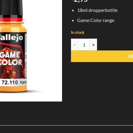
18ml dropperbottle
Game Color range
In stock
72.110 Sunset Orange Vallejo Gam
A