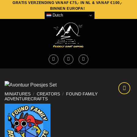
GRATIS VERZENDING VANAF €75,- IN NL & VANAF €100,-
Skip
BINNEN EUROPA!
to
Dutch
content
MINIATURES
/
CREATORS
/
FOUND FAMILY
ADVENTURECRAFTS