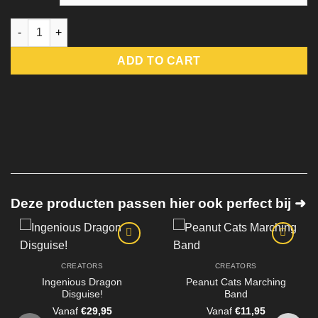
Avontuur Poesjes Set quantity
ADD TO CART
Deze producten passen hier ook perfect bij ➜
CREATORS
CREATORS
Ingenious Dragon
Peanut Cats Marching
Disguise!
Band
Vanaf
€
29,95
Vanaf
€
11,95