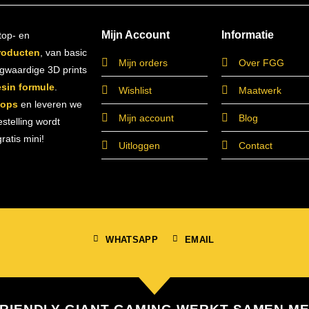
Mijn Account
Informatie
top- en
roducten
, van basic
Mijn orders
Over FGG
ogwaardige 3D prints
esin formule
.
Wishlist
Maatwerk
hops
en leveren we
Mijn account
Blog
estelling wordt
atis mini!
Uitloggen
Contact
WHATSAPP
EMAIL