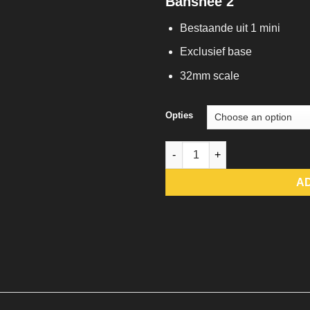
Banshee 2
Bestaande uit 1 mini
Exclusief base
32mm scale
Opties
Banshee 2 quantity
A