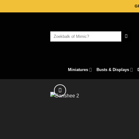
Skip
G
to
content
Search
for:
Miniatures
Busts & Displays