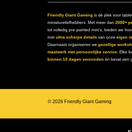
Friendly Giant Gaming
is dé plek voor table
miniatureliefhebbers. Met meer dan
2000+ p
tot volledig pre-painted mini’s, bieden we ho
met
ultra scherpe details
van onze
eigen r
Daarnaast organiseren we
gezellige works
maatwerk met persoonlijke service
. Elke b
binnen 10 dagen verzonden
én bevat een gr
© 2026 Friendly Giant Gaming