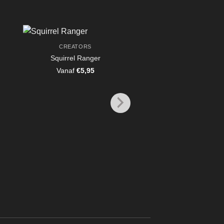
CREATORS
BUG KNIGHTS PAR
Squirrel Ranger
Myths and Monsters
Vanaf
€
5,95
Vanaf
€
39,50