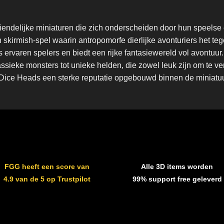
iendelijke miniaturen die zich onderscheiden door hun speelse
en skirmish-spel waarin antropomorfe dierlijke avonturiers het 
s ervaren spelers en biedt een rijke fantasiewereld vol avontuu
klassieke monsters tot unieke helden, die zowel leuk zijn om te 
ft Dice Heads een sterke reputatie opgebouwd binnen de minia
FGG heeft een score van
Alle 3D items worden
4.9 van de 5 op Trustpilot
99% support free geleverd