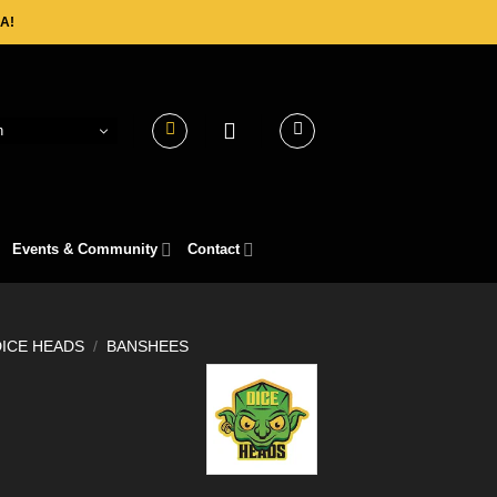
A!
h
Events & Community
Contact
DICE HEADS
/
BANSHEES