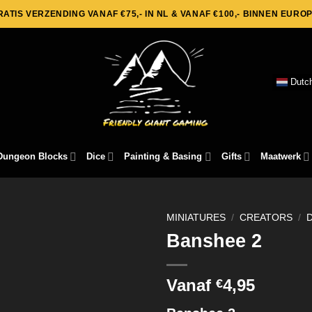
RATIS VERZENDING VANAF €75,- IN NL & VANAF €100,- BINNEN EUROP
Dutc
Dungeon Blocks
Dice
Painting & Basing
Gifts
Maatwerk
MINIATURES
/
CREATORS
/
Banshee 2
Vanaf
4,95
€