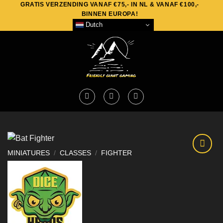
GRATIS VERZENDING VANAF €75,- IN NL & VANAF €100,-
Skip
BINNEN EUROPA!
to
Dutch
content
MINIATURES
/
CLASSES
/
FIGHTER