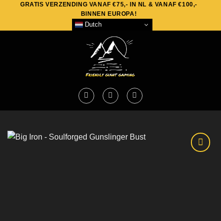
GRATIS VERZENDING VANAF €75,- IN NL & VANAF €100,-
Skip
BINNEN EUROPA!
to
Dutch
content