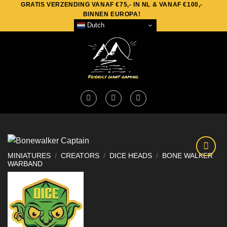
GRATIS VERZENDING VANAF €75,- IN NL & VANAF €100,-
Skip
BINNEN EUROPA!
to
Dutch
content
MINIATURES
/
CREATORS
/
DICE HEADS
/
BONE WALKER
WARBAND