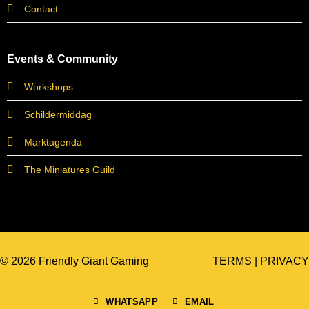
Contact
Events & Community
Workshops
Schildermiddag
Marktagenda
The Miniatures Guild
© 2026 Friendly Giant Gaming
TERMS
|
PRIVACY
WHATSAPP
EMAIL