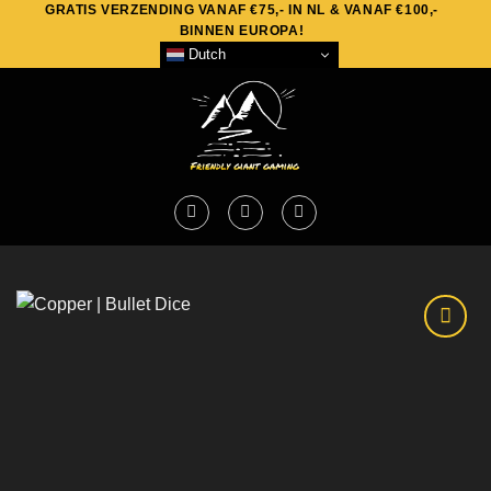
GRATIS VERZENDING VANAF €75,- IN NL & VANAF €100,-
Skip
BINNEN EUROPA!
to
Dutch
content