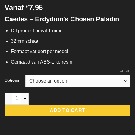
Vanaf
7,95
€
Caedes – Erdydion’s Chosen Paladin
Dit product bevat 1 mini
32mm schaal
Formaat varieert per model
Gemaakt van ABS-Like resin
CLEAR
Options
Caedes - Erdydion’s Chosen Paladin quantity
ADD TO CART