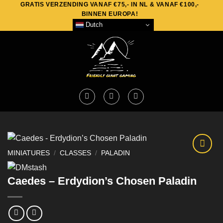
GRATIS VERZENDING VANAF €75,- IN NL & VANAF €100,-
Skip
BINNEN EUROPA!
to
Dutch
content
MINIATURES
/
CLASSES
/
PALADIN
Caedes – Erdydion’s Chosen Paladin