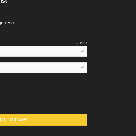
ust
e resin
CLEAR
ity
DD TO CART