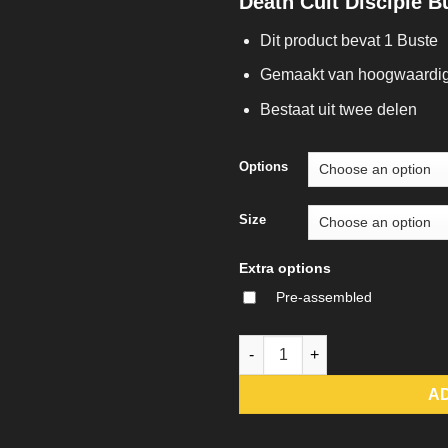
Death Cult Disciple B
Dit product bevat 1 Buste
Gemaakt van hoogwaardig
Bestaat uit twee delen
Options
Size
Extra options
Pre-assembled
Death Cult Disciple Bust quant
A