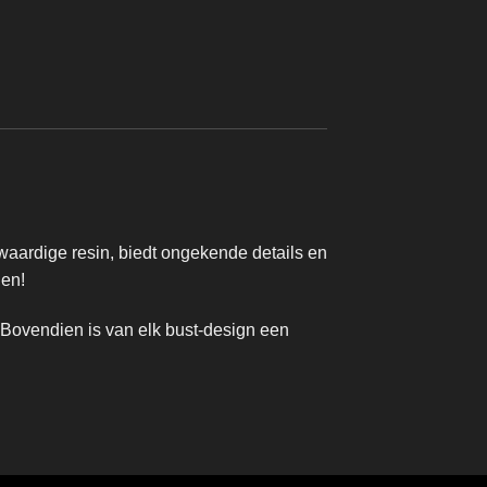
BUSTS & DISPLAY
Overlord Orc Warchie
Vanaf
€
14,95
aardige resin, biedt ongekende details en
len!
 Bovendien is van elk bust-design een