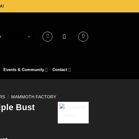
A!
h
Events & Community
Contact
RS
/
MAMMOTH FACTORY
iple Bust