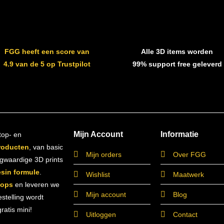
FGG heeft een score van
Alle 3D items worden
4.9 van de 5 op Trustpilot
99% support free geleverd
Mijn Account
Informatie
top- en
roducten
, van basic
Mijn orders
Over FGG
ogwaardige 3D prints
esin formule
.
Wishlist
Maatwerk
hops
en leveren we
Mijn account
Blog
estelling wordt
atis mini!
Uitloggen
Contact