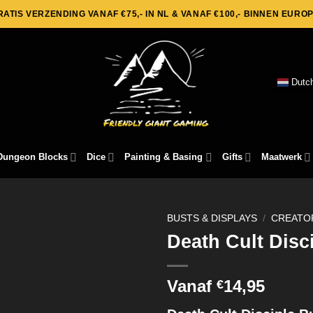
RATIS VERZENDING VANAF €75,- IN NL & VANAF €100,- BINNEN EUROP
Dutc
Dungeon Blocks
Dice
Painting & Basing
Gifts
Maatwerk
BUSTS & DISPLAYS
/
CREATO
Death Cult Disc
Vanaf
14,95
€