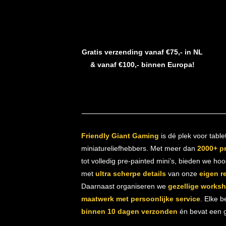
Gratis verzending vanaf €75,- in NL
& vanaf €100,- binnen Europa!
Friendly Giant Gaming
is dé plek voor table
miniatureliefhebbers. Met meer dan
2000+ p
tot volledig pre-painted mini’s, bieden we ho
met
ultra scherpe details
van onze
eigen r
Daarnaast organiseren we
gezellige works
maatwerk met persoonlijke service
. Elke b
binnen 10 dagen verzonden
én bevat een gr