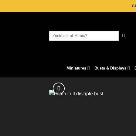
Skip
G
to
content
Search
for:
Miniatures
Busts & Displays