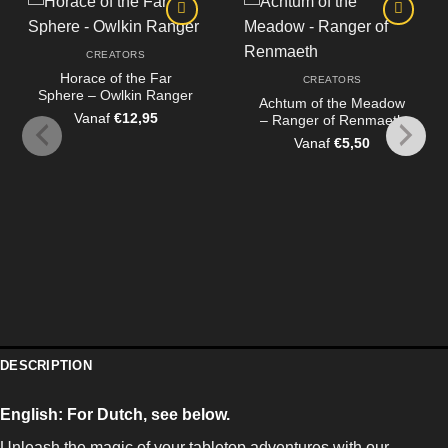
CREATORS
Horace of the Far
CREATORS
Sphere – Owlkin Ranger
Achtum of the Meadow
Vanaf
€
12,95
– Ranger of Renmaeth
Vanaf
€
5,50
DESCRIPTION
English:
For Dutch, see below.
Unleash the magic of your tabletop adventures with our