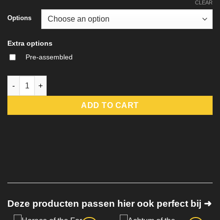
CLEAR
Options
Extra options
Pre-assembled
Dragonborn Drakewarden Ranger - Zandoril - DM-Stash quantit
ADD TO CART
Deze producten passen hier ook perfect bij ➜