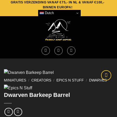
GRATIS VERZENDING VANAF €75,- IN NL & VANAF €100,-
Skip
BINNEN EUROPA!
to
Dutch
content
MINIATURES
/
CREATORS
/
EPICS N STUFF
/
DWARVES
Dwarven Barkeep Barrel