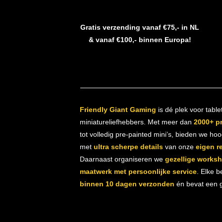
Gratis verzending vanaf €75,- in NL
& vanaf €100,- binnen Europa!
Friendly Giant Gaming
is dé plek voor table
miniatureliefhebbers. Met meer dan
2000+ p
tot volledig pre-painted mini’s, bieden we ho
met
ultra scherpe details
van onze
eigen r
Daarnaast organiseren we
gezellige works
maatwerk met persoonlijke service
. Elke b
binnen 10 dagen verzonden
én bevat een gr