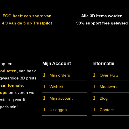
FGG heeft een score van
Alle 3D items worden
4.9 van de 5 op Trustpilot
99% support free geleverd
Mijn Account
Informatie
top- en
roducten
, van basic
Mijn orders
Over FGG
ogwaardige 3D prints
esin formule
.
Wishlist
Maatwerk
hops
en leveren we
Mijn account
Blog
estelling wordt
atis mini!
Uitloggen
Contact