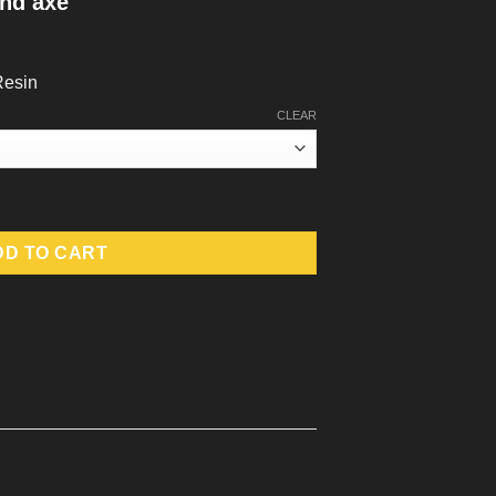
nd axe
Resin
CLEAR
uantity
DD TO CART