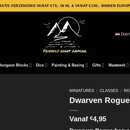
RATIS VERZENDING VANAF €75,- IN NL & VANAF €100,- BINNEN EUROP
Dutc
Dungeon Blocks
Dice
Painting & Basing
Gifts
Maatwerk
MINIATURES
/
CLASSES
/
RO
Dwarven Rogue
Vanaf
4,95
€