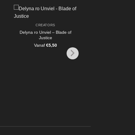
CREATORS
CREATORS
Delyna ro Unviel – Blade of
Dwarven Rogue Doubl
Justice
Hooded
Vanaf
€
5,50
Vanaf
€
4,95