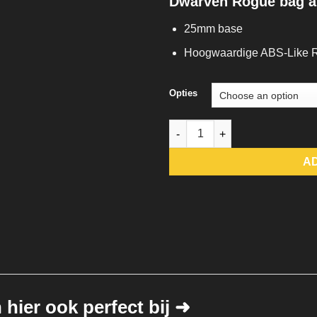
Dwarven Rogue bag a
25mm base
Hoogwaardige ABS-Like 
Opties
Dwarven Rogue bag and axe q
A
hier ook perfect bij ➜