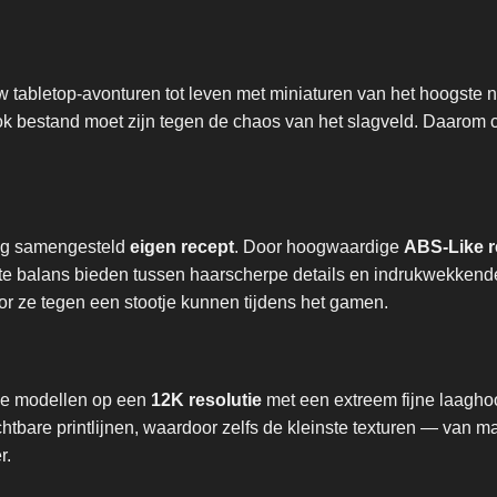
 tabletop-avonturen tot leven met miniaturen van het hoogste n
ook bestand moet zijn tegen de chaos van het slagveld. Daaro
dig samengesteld
eigen recept
. Door hoogwaardige
ABS-Like r
fecte balans bieden tussen haarscherpe details en indrukwekke
r ze tegen een stootje kunnen tijdens het gamen.
nze modellen op een
12K resolutie
met een extreem fijne laagho
tbare printlijnen, waardoor zelfs de kleinste texturen — van m
r.