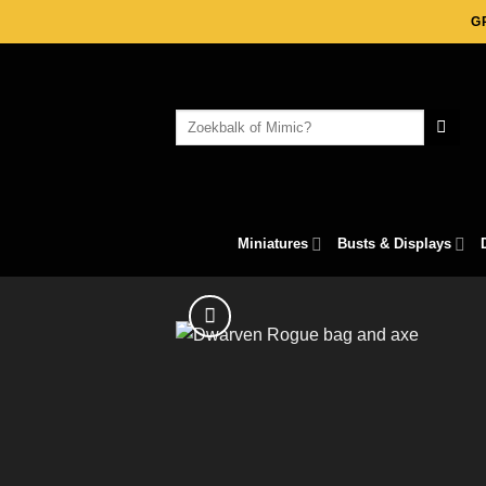
Skip
G
to
content
Search
for:
Miniatures
Busts & Displays