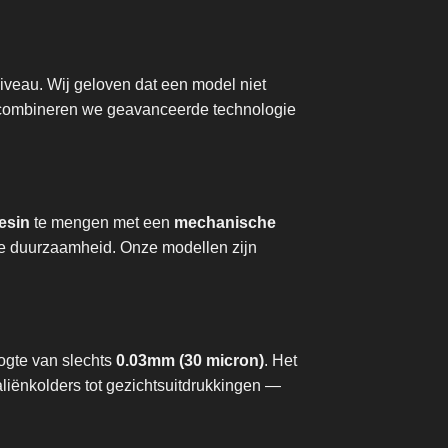
iveau. Wij geloven dat een model niet
m combineren we geavanceerde technologie
esin
te mengen met een
mechanische
nde duurzaamheid. Onze modellen zijn
ogte van slechts
0.03mm (30 micron)
. Het
aliënkolders tot gezichtsuitdrukkingen —