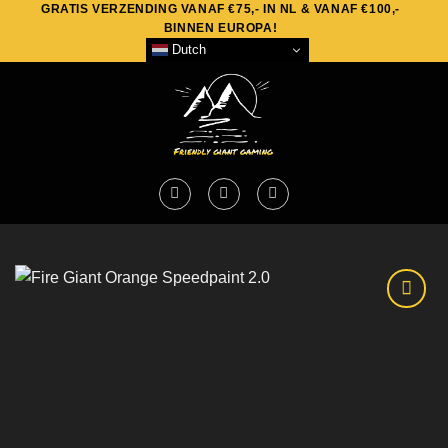
GRATIS VERZENDING VANAF €75,- IN NL & VANAF €100,-
Skip
BINNEN EUROPA!
to
Dutch
content