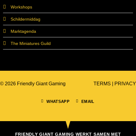
Workshops
Schildermiddag
Marktagenda
The Miniatures Guild
© 2026 Friendly Giant Gaming
TERMS
|
PRIVACY
WHATSAPP
EMAIL
FRIENDLY GIANT GAMING WERKT SAMEN MET