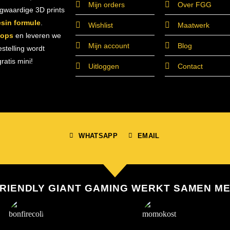
Mijn orders
Over FGG
ogwaardige 3D prints
esin formule
.
Wishlist
Maatwerk
hops
en leveren we
Mijn account
Blog
estelling wordt
atis mini!
Uitloggen
Contact
WHATSAPP
EMAIL
RIENDLY GIANT GAMING WERKT SAMEN M