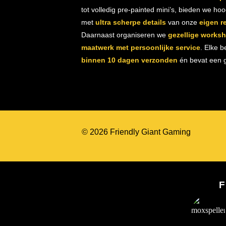
tot volledig pre-painted mini’s, bieden we ho
met
ultra scherpe details
van onze
eigen r
Daarnaast organiseren we
gezellige works
maatwerk met persoonlijke service
. Elke b
binnen 10 dagen verzonden
én bevat een gr
© 2026 Friendly Giant Gaming
F