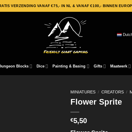
RATIS VERZENDING VANAF €75,- IN NL & VANAF €100,- BINNEN EUROP
Dutc
Dungeon Blocks
Dice
Painting & Basing
Gifts
Maatwerk
MINIATURES
/
CREATORS
/
Flower Sprite
5,50
€