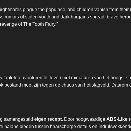
nightmares plague the populace, and children vanish from their
As rumors of stolen youth and dark bargains spread, brave heroe
revenge of The Tooth Fairy.”
 tabletop-avonturen tot leven met miniaturen van het hoogste n
ook bestand moet zijn tegen de chaos van het slagveld. Daaro
dig samengesteld
eigen recept
. Door hoogwaardige
ABS-Like r
fecte balans bieden tussen haarscherpe details en indrukwekke