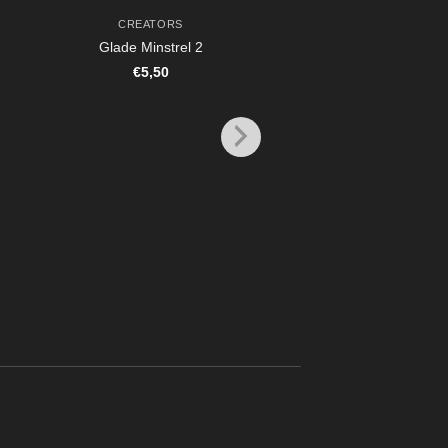
CREATORS
Glade Minstrel 2
€
5,50
CREATORS
Glade Minstrel
€
7,95