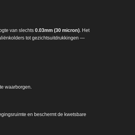
ogte van slechts
0.03mm (30 micron)
. Het
aliënkolders tot gezichtsuitdrukkingen —
 te waarborgen.
wegingsruimte en beschermt de kwetsbare