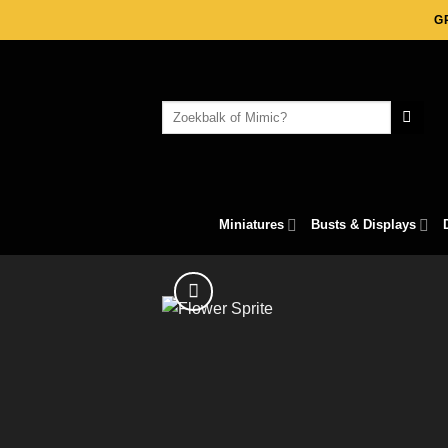
Skip
G
to
content
Search
for:
Miniatures
Busts & Displays